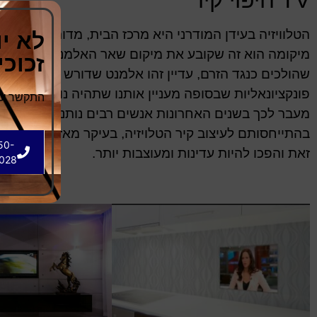
הטלוויזיה בעידן המודרני היא מרכז הבית, מדורת השבט, 
לא י
מיקומה הוא זה שקובע את מיקום שאר האלמנטים בבית וג
זכוכ
שהולכים כנגד הזרם, עדיין זהו אלמנט שדורש התייחסות
פונקציונאליות שבסופה מעניין אותנו שתהיה נוחה להרגלים
התקשר עכש
מעבר לכך בשנים האחרונות אנשים רבים נותנים טון גבוה 
בהתייחסותם לעיצוב קיר הטלויזיה, בעיקר מאז שגם הטלוי
50-
זאת והפכו להיות עדינות ומעוצבות יותר.
028