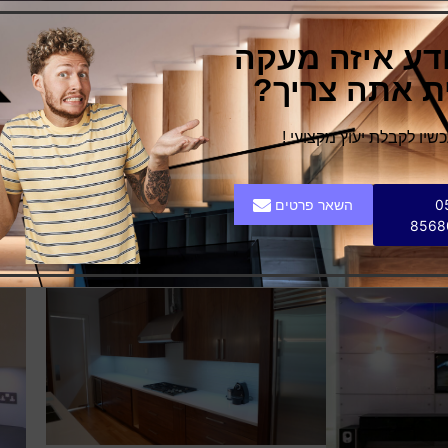
שלעיתים
ודע איזה מעקה
ם יש כאלו
ית אתה צריך?
 מלאה מרמת
 שלנו.
יו לקבלת יעוץ מקצועי !
יותר
זיות אפשרו
0
השאר פרטים
8568