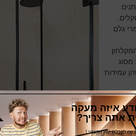
תנים
קלים.
רי גלם
המקלחון
 מסוג
מכיוון שהן עמידות
י ליצור
 כמה
ודע איזה מעקה
ית אתה צריך?
ות
יו לקבלת יעוץ מקצועי !