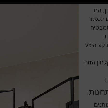
ן, הם
לסגנון
אמבטיה
ן
רקע היצע
ספקים מקלחון הזזה CNC ומקלחון הזזה
רונות:
ותנים