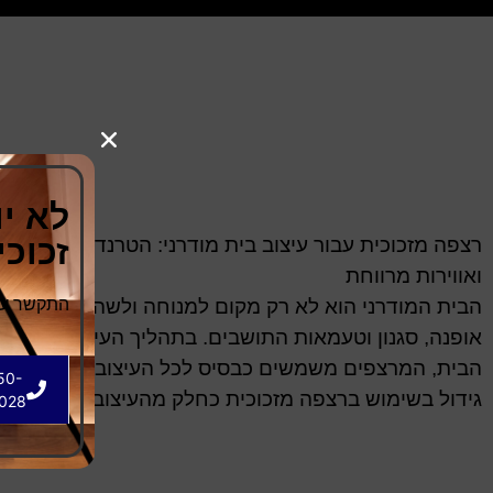
לא י
זכוכ
רצפה מזכוכית עבור עיצוב בית מודרני: הטרנד החדש ש
ואווירות מרווחת
הבית המודרני הוא לא רק מקום למנוחה ולשהייה, אלא גם
התקשר עכש
אופנה, סגנון וטעמאות התושבים. בתהליך העיצוב הפנימי 
הבית, המרצפים משמשים כבסיס לכל העיצוב, ובשנים האח
50-
גידול בשימוש ברצפה מזכוכית כחלק מהעיצוב המודרני.
028