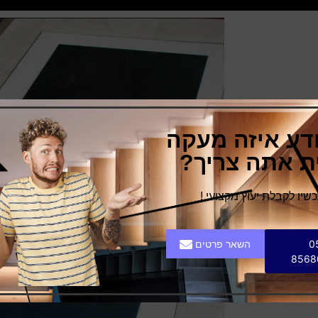
ודע איזה מעקה
ית אתה צריך?
משדר שקט
 ביטוי של
יו לקבלת יעוץ מקצועי !
והחיצוני של
רונות ניכר
0
השאר פרטים
8568