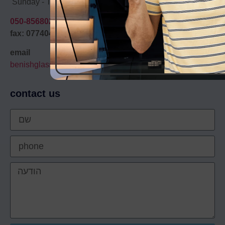
Sunday - Thursday 9:00 – 17:00
050-8568028
|
077-4043405
טלפון:
fax: 0774046405
email
benishglass@gmail.com
contact us