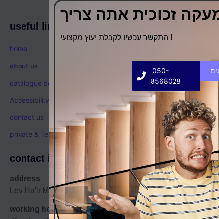
useful links
התקשר עכשיו לקבלת יעוץ מקצועי !
home
about us
050-
8568028
catalogue benishglass
Accessibility statement
contact us
private & Terms
contact info
address
Lev Ha'ir Mall, 38 Tirat Carmel Herzl, 2nd floor
working hour: