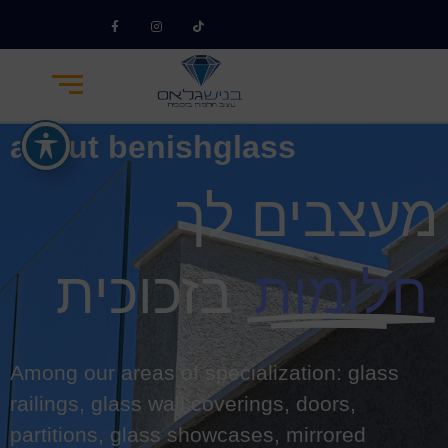
about benishglass
מעצבים לך
חלומות
בזכוכית
Among our areas of specialization: glass
railings, glass wall coverings, doors,
partitions, glass showcases, mirrored