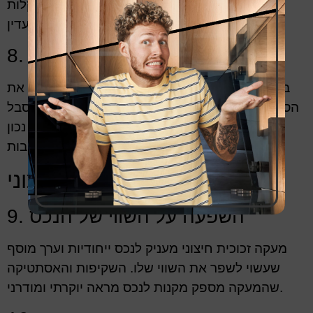
ופריטים דומים. ניתן לנקות את הזכוכית בקלות
באמצעות מים חמים וסבון עדין.
8. בחירת המסגרת הנכונה
בעת בחירת המסגרת למעקה הזכוכית, יש לשקול את
הסגנון האדריכלי של הבניין ולבחון עמידות לגורמי סבל
כמו חום, קור ורוחות חזקות. מסגרת מותאמת נכון
לחיקויי הנכס תוסיף למעקה איכות ויציבות.
התמורה למעקה זכוכית חיצוני
9. השפעה על השווי של הנכס
מעקה זכוכית חיצוני מעניק לנכס ייחודיות וערך מוסף
שעשוי לשפר את השווי שלו. השקיפות והאסתטיקה
שהמעקה מספק מקנות לנכס מראה יוקרתי ומודרני.