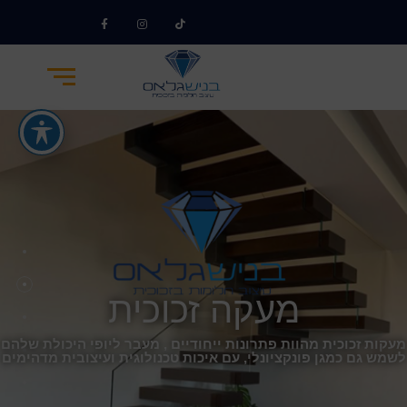
מעקה זכוכית
מעקות זכוכית מהוות פתרונות ייחודיים , מעבר ליופי היכולת שלהם
לשמש גם כמגן פונקציונלי, עם איכות טכנולוגית ועיצובית מדהימים